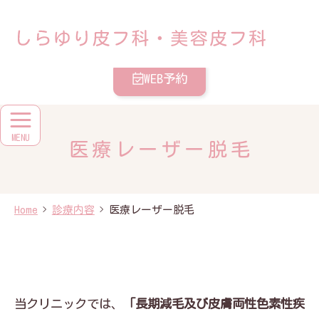
メ
イ
しらゆり皮フ科・美容皮フ科
ン
コ
ン
テ
WEB予約
ン
ツ
医療レーザー脱毛
Home
診療内容
医療レーザー脱毛
当クリニックでは、
「長期減毛及び皮膚両性色素性疾