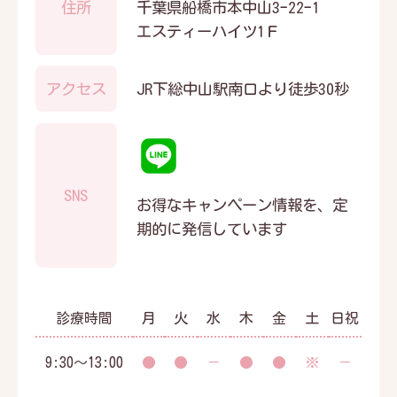
住所
千葉県船橋市本中山3ｰ22ｰ1
エスティーハイツ1Ｆ
アクセス
JR下総中山駅南口より徒歩30秒
SNS
お得なキャンペーン情報を、定
期的に発信しています
診療時間
月
火
水
木
金
土
日祝
9:30～13:00
●
●
－
●
●
※
－